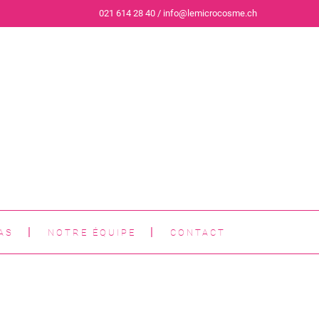
021 614 28 40 / info@lemicrocosme.ch
AS
NOTRE ÉQUIPE
CONTACT