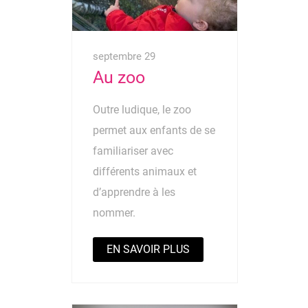
septembre 29
Au zoo
Outre ludique, le zoo
permet aux enfants de se
familiariser avec
différents animaux et
d’apprendre à les
nommer.
EN SAVOIR PLUS