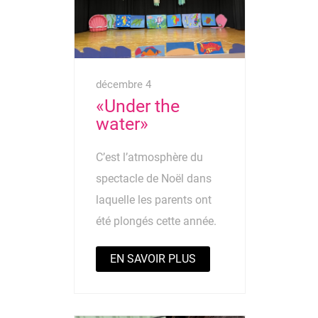
décembre 4
«Under the
water»
C’est l’atmosphère du
spectacle de Noël dans
laquelle les parents ont
été plongés cette année.
EN SAVOIR PLUS