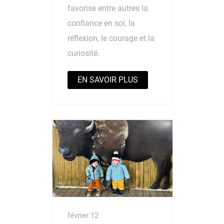
favorise entre autres la
confiance en soi, la
réflexion, le courage et la
curiosité.
EN SAVOIR PLUS
février 12