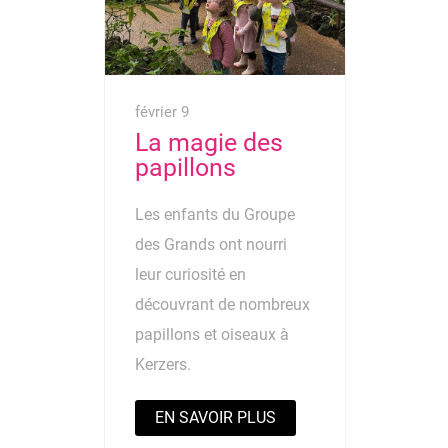
février 9
La magie des
papillons
Les enfants du Groupe
des Grands ont nourri
leur curiosité en
découvrant de nombreux
papillons et oiseaux à
Kerzers.
EN SAVOIR PLUS