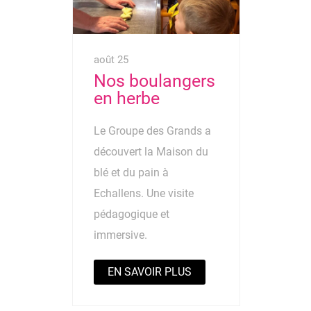
août 25
Nos boulangers
en herbe
Le Groupe des Grands a
découvert la Maison du
blé et du pain à
Echallens. Une visite
pédagogique et
immersive.
EN SAVOIR PLUS