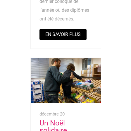
dernier colloque de
l’année où des diplômes
ont été décernés.
EN SAVOIR PLUS
décembre 20
Un Noël
solidaire