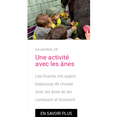
novembre 24
Une activité
avec les ânes
Les Grands ont appris
beaucoup de choses
avec les ânes en les
caressant et brossant.
EN SAVOIR PLUS