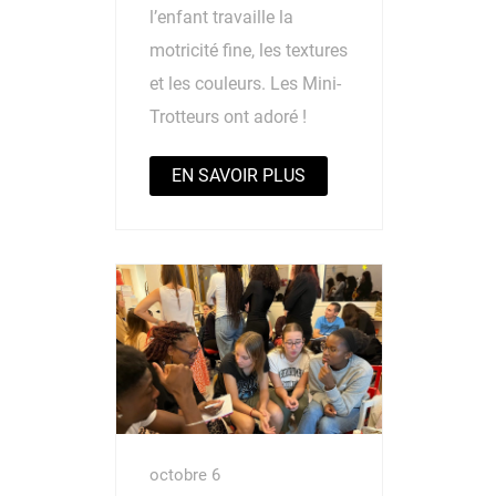
l’enfant travaille la
motricité fine, les textures
et les couleurs. Les Mini-
Trotteurs ont adoré !
EN SAVOIR PLUS
octobre 6