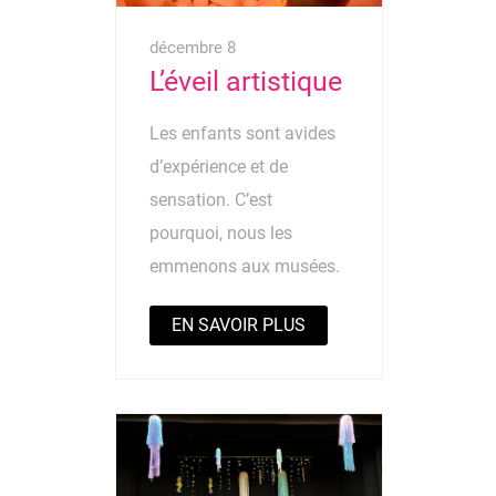
décembre 8
L’éveil artistique
Les enfants sont avides
d’expérience et de
sensation. C’est
pourquoi, nous les
emmenons aux musées.
EN SAVOIR PLUS