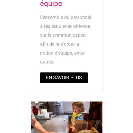
équipe
L’ensemble du personnel
a réalisé une expérience
sur la communication
afin de renforcer la
notion d’équipe, entre
autres.
EN SAVOIR PLUS