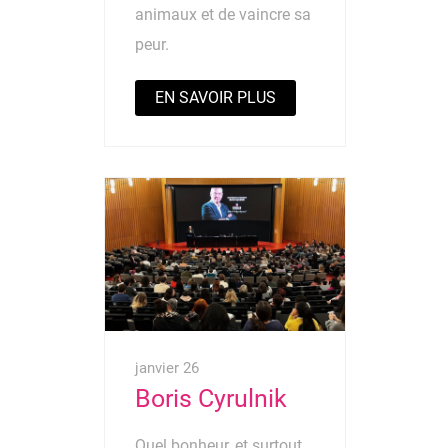
animaux et de vaincre sa
peur.
EN SAVOIR PLUS
janvier 26
Boris Cyrulnik
Quel bonheur, et surtout,