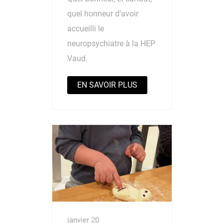
quel honneur d’avoir
accueilli le
neuropsychiatre à la HEP
Vaud.
EN SAVOIR PLUS
janvier 20