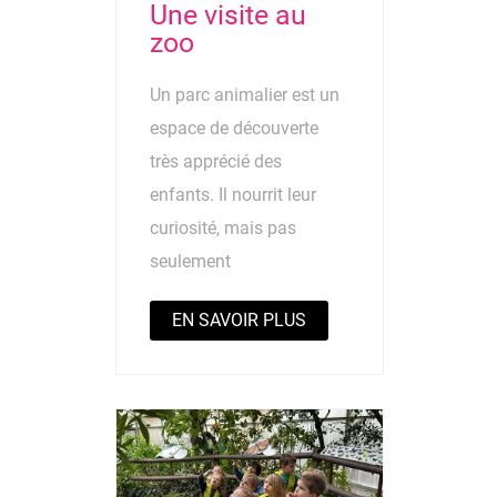
Une visite au
zoo
Un parc animalier est un
espace de découverte
très apprécié des
enfants. Il nourrit leur
curiosité, mais pas
seulement
EN SAVOIR PLUS