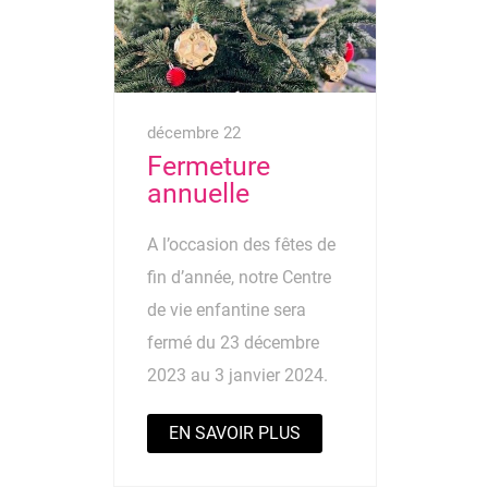
décembre 22
Fermeture
annuelle
A l’occasion des fêtes de
fin d’année, notre Centre
de vie enfantine sera
fermé du 23 décembre
2023 au 3 janvier 2024.
EN SAVOIR PLUS