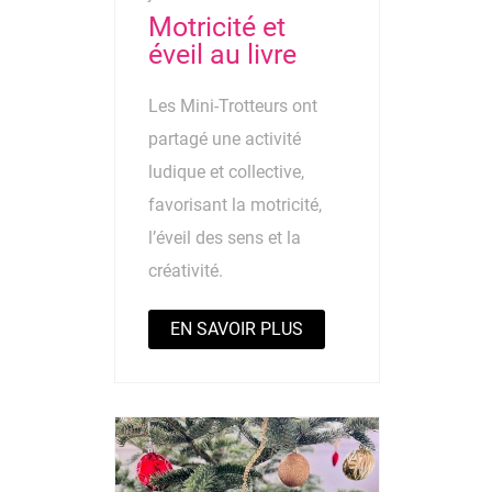
Motricité et
éveil au livre
Les Mini-Trotteurs ont
partagé une activité
ludique et collective,
favorisant la motricité,
l’éveil des sens et la
créativité.
EN SAVOIR PLUS