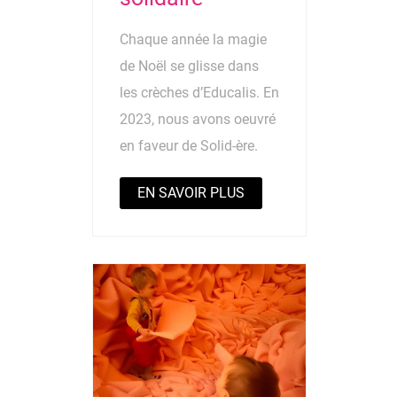
Chaque année la magie
de Noël se glisse dans
les crèches d’Educalis. En
2023, nous avons oeuvré
en faveur de Solid-ère.
EN SAVOIR PLUS