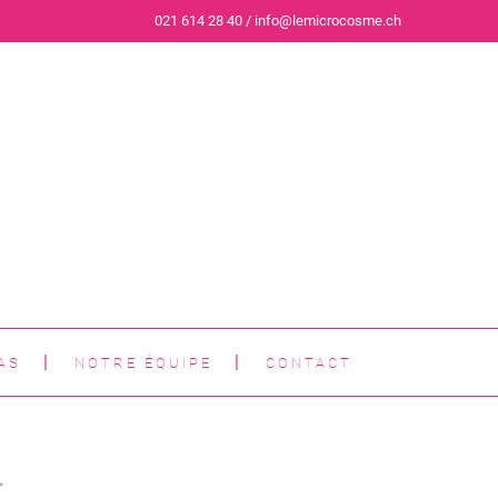
021 614 28 40 / info@lemicrocosme.ch
AS
NOTRE ÉQUIPE
CONTACT
.